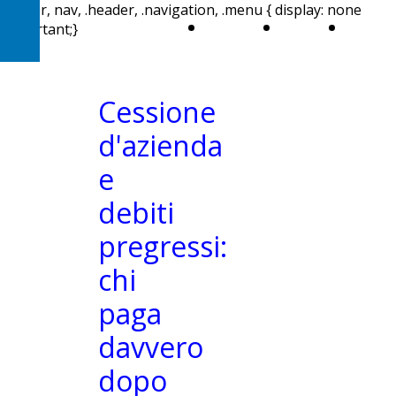
header, nav, .header, .navigation, .menu { display: none
Home
Chi
Aree 
!important;}
sono
attivi
Cessione
d'azienda
e
debiti
pregressi:
chi
paga
davvero
dopo