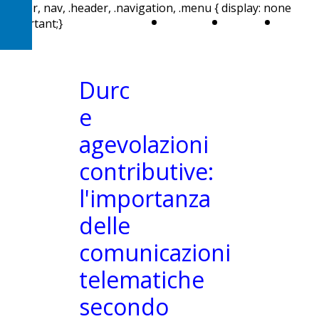
header, nav, .header, .navigation, .menu { display: none
Home
Chi
Aree 
!important;}
sono
attivi
Durc
e
agevolazioni
contributive:
l'importanza
delle
comunicazioni
telematiche
secondo