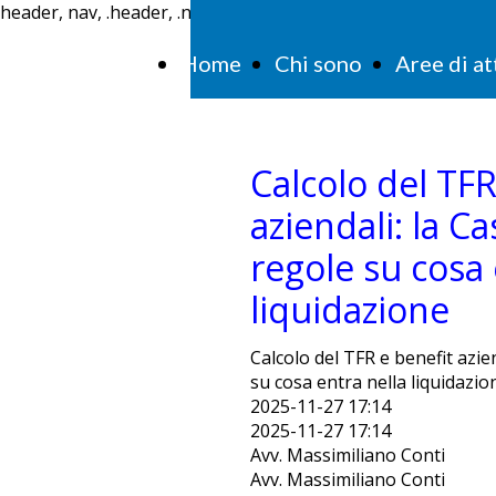
header, nav, .header, .navigation, .menu { display: none !imp
Home
Chi sono
Aree di at
Calcolo del TFR
aziendali: la Ca
regole su cosa 
liquidazione
Calcolo del TFR e benefit azien
su cosa entra nella liquidazio
2025-11-27 17:14
2025-11-27 17:14
Avv. Massimiliano Conti
Avv. Massimiliano Conti